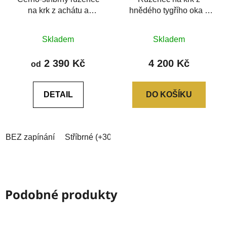
na krk z achátu a
hnědého tygřího oka a
hematitu
chirurgické oceli
Průměrné
Průměrné
Skladem
Skladem
hodnocení
hodnocení
produktu
produktu
2 390 Kč
4 200 Kč
od
je
je
5,0
0,0
DETAIL
DO KOŠÍKU
z
z
5
5
hvězdiček.
hvězdiček.
BEZ zapínání
Stříbrné (+30Kč)
Černé (+40Kč)
Zlaté (+
Podobné produkty