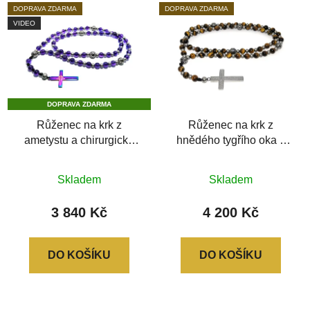
DOPRAVA ZDARMA
DOPRAVA ZDARMA
VIDEO
DOPRAVA ZDARMA
Růženec na krk z
Růženec na krk z
ametystu a chirurgické
hnědého tygřího oka a
oceli
chirurgické oceli stříbrný
Průměrné
Průměrné
Skladem
Skladem
hodnocení
hodnocení
produktu
produktu
3 840 Kč
4 200 Kč
je
je
0,0
0,0
DO KOŠÍKU
DO KOŠÍKU
z
z
5
5
hvězdiček.
hvězdiček.