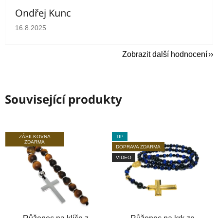
Ondřej Kunc
Hodnocení obchodu je 5 z 5 hvězdiček.
16.8.2025
Zobrazit další hodnocení
Související produkty
ZÁSILKOVNA
TIP
ZDARMA
DOPRAVA ZDARMA
VIDEO