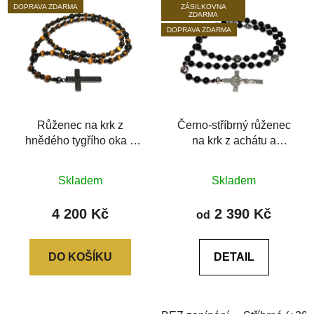
DOPRAVA ZDARMA
ZÁSILKOVNA
ZDARMA
DOPRAVA ZDARMA
Růženec na krk z
Černo-stříbrný růženec
hnědého tygřího oka a
na krk z achátu a
chirurgické oceli
hematitu
Průměrné
Průměrné
Skladem
Skladem
hodnocení
hodnocení
produktu
produktu
4 200 Kč
2 390 Kč
od
je
je
0,0
5,0
DO KOŠÍKU
DETAIL
z
z
5
5
hvězdiček.
hvězdiček.