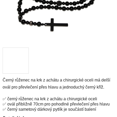
Černý růženec na krk z achátu a chirurgické oceli má delší
ovál pro převlečení přes hlavu a jednoduchý černý kříž.
✅ černý růženec na krk z achátu a chirurgické oceli
✅ ovál přibližně 70cm pro pohodlné převlečení přes hlavu
✅ černý sametový dárkový pytlík je součástí balení