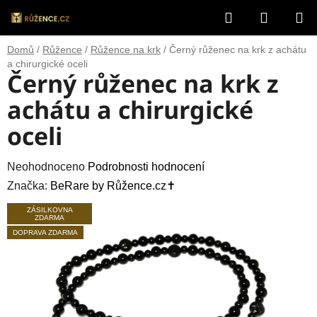
Přejít
Hledat
NÁKUP
na
obsah
KOŠÍK
Domů
/
Růžence
/
Růžence na krk
/
Černý růženec na krk z achátu
a chirurgické oceli
Černý růženec na krk z
achátu a chirurgické
oceli
Průměrné
Neohodnoceno
Podrobnosti hodnocení
hodnocení
Značka:
BeRare by Růžence.cz✝️
produktu
ZÁSILKOVNA
ZDARMA
je
DOPRAVA ZDARMA
0,0
z
5
hvězdiček.