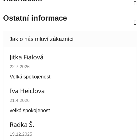
Ostatní informace
Jitka Fialová
Hodnocení obchodu je 5 z 5 hvězdiček.
22.7.2026
Velká spokojenost
Iva Heiclova
Hodnocení obchodu je 5 z 5 hvězdiček.
21.4.2026
velká spokojenost
Radka Š.
Hodnocení obchodu je 5 z 5 hvězdiček.
19.12.2025