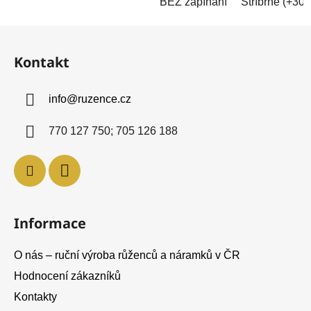
BEZ zapínání
Stříbrné (+30
Z
á
Kontakt
p
a
info
@
ruzence.cz
t
í
770 127 750; 705 126 188
Informace
O nás – ruční výroba růženců a náramků v ČR
Hodnocení zákazníků
Kontakty