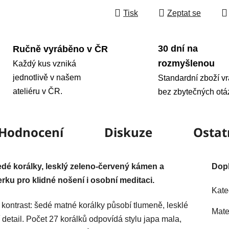
Tisk
Zeptat se
30 dní na
Ručně vyráběno v ČR
rozmyšlenou
Každý kus vzniká
jednotlivě v našem
Standardní zboží vr
ateliéru v ČR.
bez zbytečných otá
Hodnocení
Diskuze
Ostat
dé korálky, lesklý zeleno-červený kámen a
Dop
ku pro klidné nošení i osobní meditaci.
Kate
kontrast: šedé matné korálky působí tlumeně, lesklé
Mate
detail. Počet 27 korálků odpovídá stylu japa mala,