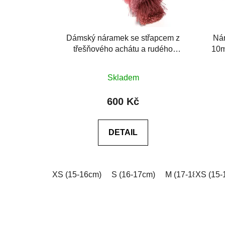
Dámský náramek se střapcem z
Nár
třešňového achátu a rudého
10m
jaspisu
Skladem
600 Kč
DETAIL
XS (15-16cm)
S (16-17cm)
M (17-18cm)
XS (15-
L