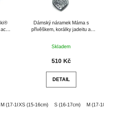
ki®
Dámský náramek Máma s
 achát
přívěškem, korálky jadeitu a
krystalu
Průměrné
Skladem
hodnocení
produktu
510 Kč
je
0,0
DETAIL
z
5
hvězdiček.
e do poznámky v košíku)
0cm)
M (17-18cm)
XXL (20-21cm)
XS (15-16cm)
L (18-19cm)
Na míru (vyplňte do poznámky v košíku
S (16-17cm)
XL (19-20cm)
M (17-18cm)
XXL (20-21cm)
L (18-