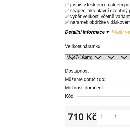
5
✅ jaspis v lesklém i matném po
hvězdiček.
✅ střapec jako hlavní ozdobný 
✅ výběr velikosti včetně variant
✅ náramek obdržíte v dárkové
Detailní informace ▾
|
Výběr vel
Velikost náramku
Dostupnost
Můžeme doručit do:
Možnosti doručení
Kód:
710 Kč
Měrná cena: