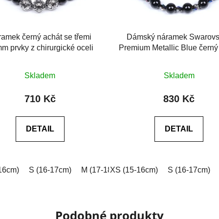
amek černý achát se třemi
Dámský náramek Swarovs
m prvky z chirurgické oceli
Premium Metallic Blue černý
6A
Průměrné
Průměrné
Skladem
Skladem
hodnocení
hodnocení
produktu
produktu
710 Kč
830 Kč
je
je
0,0
0,0
DETAIL
DETAIL
z
z
5
5
hvězdiček.
hvězdiček.
16cm)
 (18-19cm)
S (16-17cm)
XL (19-20cm)
M (17-18cm)
XXL (20-21cm)
XS (15-16cm)
L (18-19cm)
Na míru (vyplňt
S (16-17cm)
XL (19-2
Podobné produkty