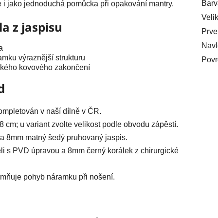
Barv
e i jako jednoduchá pomůcka při opakování mantry.
Veli
a z jaspisu
Prve
Navl
a
mku výraznější strukturu
Povr
ěžkého kovového zakončení
d
mpletován v naší dílně v ČR.
 cm; u variant zvolte velikost podle obvodu zápěstí.
 a 8mm matný šedý pruhovaný jaspis.
li s PVD úpravou a 8mm černý korálek z chirurgické
emňuje pohyb náramku při nošení.