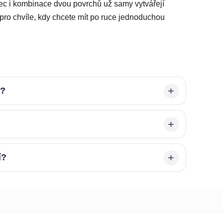
ec i kombinace dvou povrchů už samy vytvářejí
 pro chvíle, kdy chcete mít po ruce jednoduchou
é?
í?