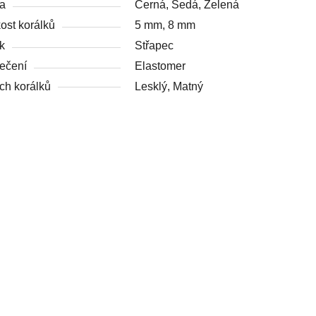
a
Černá, Šedá, Zelená
kost korálků
5 mm, 8 mm
k
Střapec
ečení
Elastomer
ch korálků
Lesklý, Matný