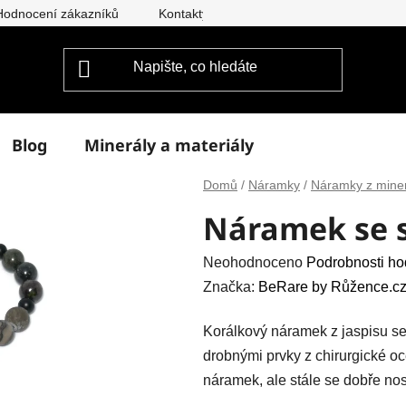
Hodnocení zákazníků
Kontakty
Doprava a platba
Vým
Blog
Minerály a materiály
Domů
/
Náramky
/
Náramky z mine
Náramek se s
Průměrné
Neohodnoceno
Podrobnosti ho
hodnocení
Značka:
BeRare by Růžence.cz
produktu
Korálkový náramek z jaspisu se
je
drobnými prvky z chirurgické oc
0,0
náramek, ale stále se dobře nos
z