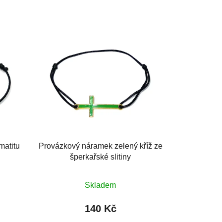
matitu
Provázkový náramek zelený kříž ze
šperkařské slitiny
Průměrné
Skladem
hodnocení
produktu
140 Kč
je