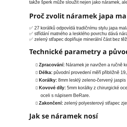
takže šperk může sloužit nejen jako náramek, al
Proč zvolit náramek japa mal
✅ 27 korálků odpovídá tradičnímu stylu japa mal
✅ střídání matného a lesklého povrchu dává nára
✅ zelený střapec doplňuje minerální část bez t
Technické parametry a půvo
Zpracování:
Náramek je navržen a ručně ko
Délka:
původní provedení měří přibližně 19,8
Korálky:
8mm lesklý zeleno-červený jaspis
Kovové díly:
5mm korálky z chirurgické oce
oceli s nápisem BeRare.
Zakončení:
zelený polyesterový střapec zj
Jak se náramek nosí