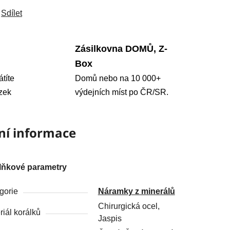
Sdílet
Zásilkovna DOMŮ, Z-
Box
átíte
Domů nebo na 10 000+
zek
výdejních míst po ČR/SR.
ní informace
lňkové parametry
gorie
Náramky z minerálů
Chirurgická ocel,
riál korálků
Jaspis