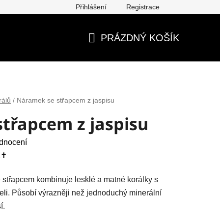
Přihlášení
Registrace
ěna, vrácení, reklamace
Obchodní podmínky
Ochrana os
PRÁZDNÝ KOŠÍK
NÁKUPNÍ
KOŠÍK
rálů
/
Náramek se střapcem z jaspisu
třapcem z jaspisu
dnocení
✝️
 střapcem kombinuje lesklé a matné korálky s
eli. Působí výrazněji než jednoduchý minerální
í.