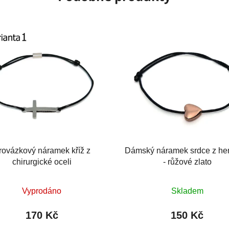
rovázkový náramek kříž z
Dámský náramek srdce z he
chirurgické oceli
- růžové zlato
Průměrné
Průměrné
Vyprodáno
Skladem
hodnocení
hodnocení
produktu
produktu
170 Kč
150 Kč
je
je