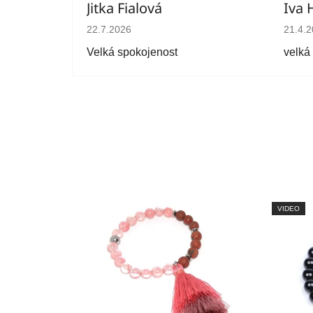
Jitka Fialová
Iva 
Hodnocení obchodu je 5 z 5 hvězdiček.
Hodno
22.7.2026
21.4.
Velká spokojenost
velká
VIDEO