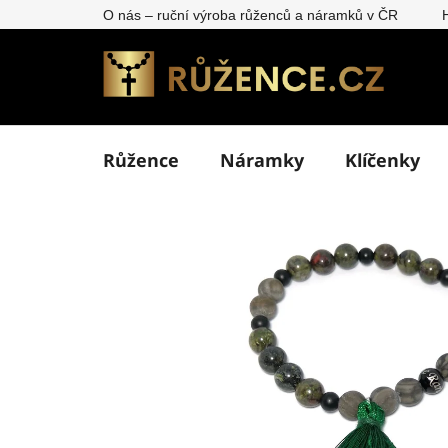
Přejít
O nás – ruční výroba růženců a náramků v ČR
na
obsah
Růžence
Náramky
Klíčenky