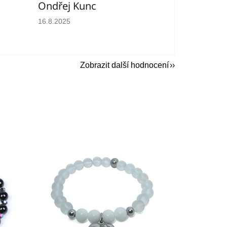
Ondřej Kunc
hvězdiček.
Hodnocení obchodu je 5 z 5 hvězdiček.
16.8.2025
Zobrazit další hodnocení