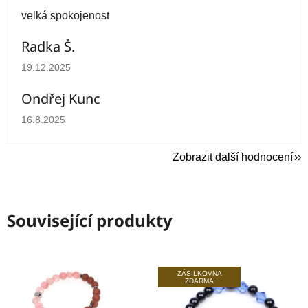
velká spokojenost
Radka Š.
Hodnocení obchodu je 5 z 5 hvězdiček.
19.12.2025
Ondřej Kunc
Hodnocení obchodu je 5 z 5 hvězdiček.
16.8.2025
Zobrazit další hodnocení
Související produkty
ZÁSILKOVNA
ZDARMA