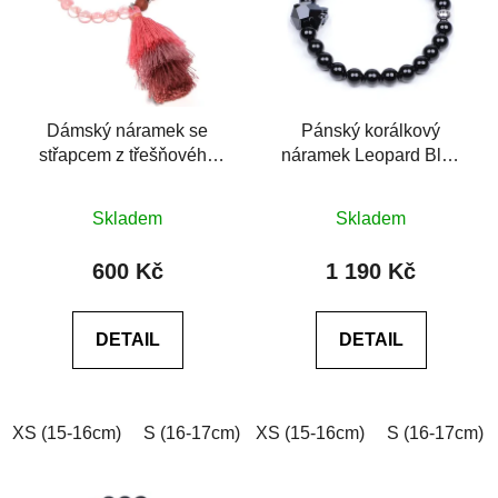
Dámský náramek se
Pánský korálkový
střapcem z třešňového
náramek Leopard Blue
achátu a rudého jaspisu
6A se Swarovski® černý
Průměrné
achát
Skladem
Skladem
hodnocení
produktu
600 Kč
1 190 Kč
je
0,0
DETAIL
DETAIL
z
5
hvězdiček.
XS (15-16cm)
S (16-17cm)
XS (15-16cm)
M (17-18cm)
L (18-19cm)
S (16-17cm)