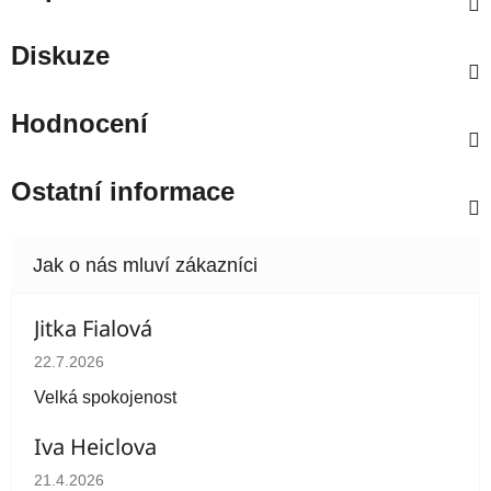
Diskuze
Hodnocení
Ostatní informace
Jitka Fialová
Hodnocení obchodu je 5 z 5 hvězdiček.
22.7.2026
Velká spokojenost
Iva Heiclova
Hodnocení obchodu je 5 z 5 hvězdiček.
21.4.2026