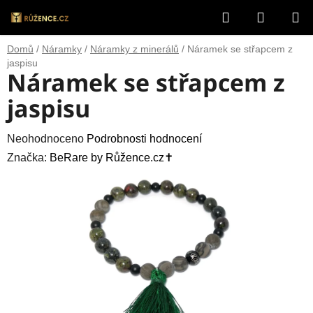
Přejít
Hledat
NÁKUP
na
obsah
KOŠÍK
Domů
/
Náramky
/
Náramky z minerálů
/
Náramek se střapcem z
jaspisu
Náramek se střapcem z
jaspisu
Průměrné
Neohodnoceno
Podrobnosti hodnocení
hodnocení
Značka:
BeRare by Růžence.cz✝️
produktu
je
0,0
z
5
hvězdiček.