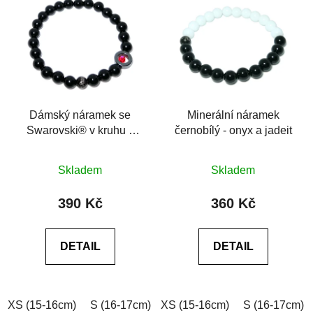
Dámský náramek se
Minerální náramek
Swarovski® v kruhu z
černobílý - onyx a jadeit
hematitu, achát
Průměrné
Skladem
Skladem
hodnocení
produktu
390 Kč
360 Kč
je
0,0
DETAIL
DETAIL
z
5
hvězdiček.
XS (15-16cm)
S (16-17cm)
XS (15-16cm)
M (17-18cm)
L (18-19cm)
S (16-17cm)