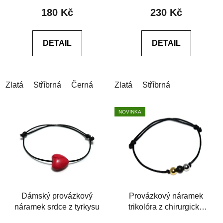
produktu
produktu
180 Kč
230 Kč
je
je
5,0
5,0
DETAIL
DETAIL
z
z
5
5
hvězdiček.
hvězdiček.
Zlatá
Stříbrná
Černá
Zlatá
Stříbrná
NOVINKA
Dámský provázkový
Provázkový náramek
náramek srdce z tyrkysu
trikolóra z chirurgické
oceli