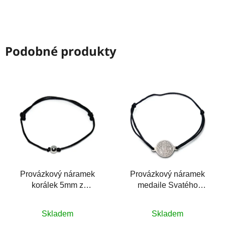
Podobné produkty
Provázkový náramek
Provázkový náramek
korálek 5mm z
medaile Svatého
chirurgické oceli
Benedikta
Průměrné
Průměrné
Skladem
Skladem
hodnocení
hodnocení