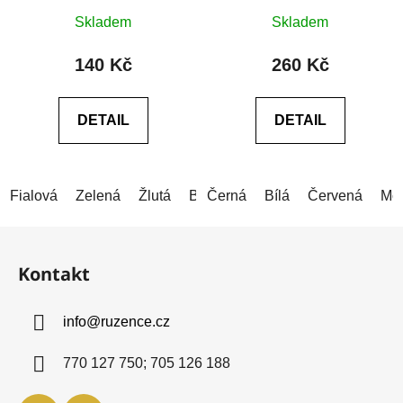
Průměrné
Průměrné
Skladem
Skladem
hodnocení
hodnocení
produktu
produktu
140 Kč
260 Kč
je
je
5,0
0,0
DETAIL
DETAIL
z
z
5
5
hvězdiček.
hvězdiček.
Fialová
Zelená
Žlutá
Bílá
Černá
Červená
Bílá
Světle červená
Červená
Mo
Z
á
Kontakt
p
a
info
@
ruzence.cz
t
í
770 127 750; 705 126 188