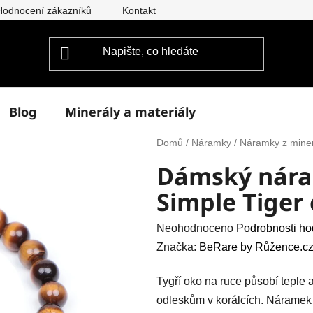
Hodnocení zákazníků
Kontakty
Doprava a platba
Vým
Blog
Minerály a materiály
Domů
/
Náramky
/
Náramky z mine
Dámský nára
Simple Tiger
Průměrné
Neohodnoceno
Podrobnosti ho
hodnocení
Značka:
BeRare by Růžence.cz
produktu
Tygří oko na ruce působí teple
je
odleskům v korálcích. Náramek 
0,0