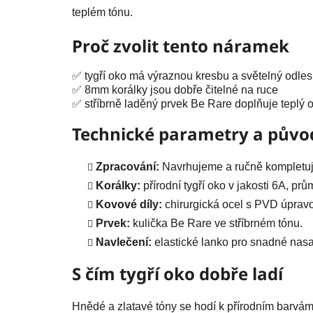
teplém tónu.
Proč zvolit tento náramek
✅ tygří oko má výraznou kresbu a světelný odles
✅ 8mm korálky jsou dobře čitelné na ruce
✅ stříbrně laděný prvek Be Rare doplňuje teplý 
Technické parametry a půvo
Zpracování:
Navrhujeme a ručně kompletuj
Korálky:
přírodní tygří oko v jakosti 6A, pr
Kovové díly:
chirurgická ocel s PVD úprav
Prvek:
kulička Be Rare ve stříbrném tónu.
Navlečení:
elastické lanko pro snadné nasa
S čím tygří oko dobře ladí
Hnědé a zlatavé tóny se hodí k přírodním barv