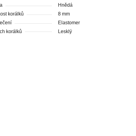
a
Hnědá
kost korálků
8 mm
ečení
Elastomer
ch korálků
Lesklý