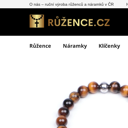
Přejít
O nás – ruční výroba růženců a náramků v ČR
na
obsah
Růžence
Náramky
Klíčenky