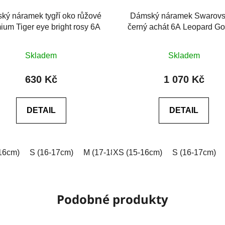
ký náramek tygří oko růžové
Dámský náramek Swarovs
ium Tiger eye bright rosy 6A
černý achát 6A Leopard Go
Průměrné
Průměrné
Skladem
Skladem
hodnocení
hodnocení
produktu
produktu
630 Kč
1 070 Kč
je
je
0,0
5,0
DETAIL
DETAIL
z
z
5
5
hvězdiček.
hvězdiček.
16cm)
 (18-19cm)
S (16-17cm)
XL (19-20cm)
M (17-18cm)
XXL (20-21cm)
XS (15-16cm)
L (18-19cm)
Na míru (vyplňt
S (16-17cm)
XL (19-2
Podobné produkty