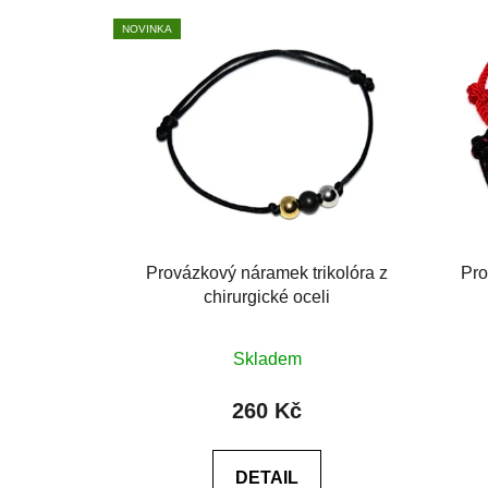
NOVINKA
Provázkový náramek trikolóra z
Pro
chirurgické oceli
Průměrné
Skladem
hodnocení
produktu
260 Kč
je
0,0
DETAIL
z