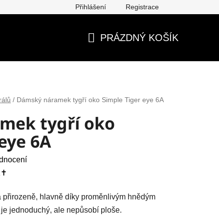
Přihlášení
Registrace
ěna, vrácení, reklamace
Obchodní podmínky
Ochrana os
PRÁZDNÝ KOŠÍK
NÁKUPNÍ
KOŠÍK
rálů
/
Dámský náramek tygří oko Simple Tiger eye 6A
mek tygří oko
 eye 6A
dnocení
✝️
 a přirozeně, hlavně díky proměnlivým hnědým
je jednoduchý, ale nepůsobí ploše.