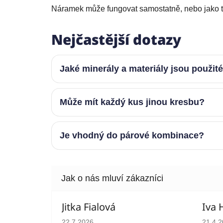
Náramek může fungovat samostatně, nebo jako te
Nejčastější dotazy
Jaké minerály a materiály jsou použit
Může mít každý kus jinou kresbu?
Je vhodný do párové kombinace?
Jitka Fialová
Iva 
Hodnocení obchodu je 5 z 5 hvězdiček.
Hodno
22.7.2026
21.4.