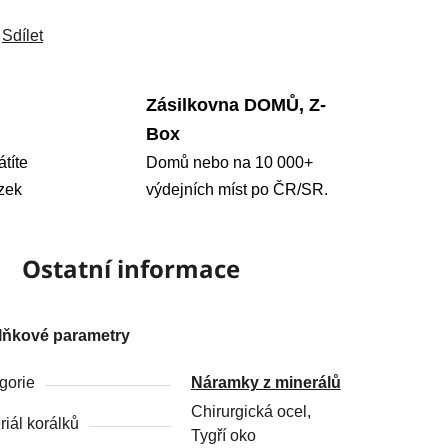
Sdílet
Zásilkovna DOMŮ, Z-
Box
átíte
Domů nebo na 10 000+
zek
výdejních míst po ČR/SR.
Ostatní informace
lňkové parametry
gorie
Náramky z minerálů
Chirurgická ocel,
riál korálků
Tygří oko