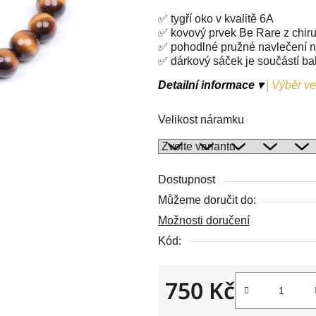
z
✅ tygří oko v kvalitě 6A
5
✅ kovový prvek Be Rare z chiru
hvězdiček.
✅ pohodlné pružné navlečení n
✅ dárkový sáček je součástí ba
Detailní informace ▾
|
Výběr vel
Velikost náramku
Dostupnost
Můžeme doručit do:
Možnosti doručení
Kód:
750 Kč
Měrná cena: