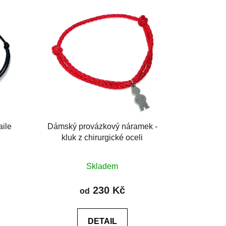
ile
Dámský provázkový náramek -
kluk z chirurgické oceli
Průměrné
Skladem
hodnocení
produktu
230 Kč
od
je
0,0
DETAIL
z