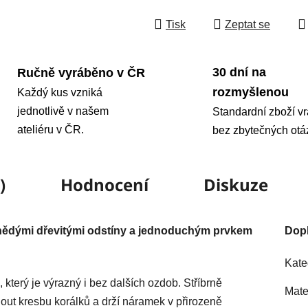
Tisk
Zeptat se
30 dní na
Ručně vyráběno v ČR
rozmyšlenou
Každý kus vzniká
jednotlivě v našem
Standardní zboží vr
ateliéru v ČR.
bez zbytečných otá
)
Hodnocení
Diskuze
hnědými dřevitými odstíny a jednoduchým prvkem
Dop
Kate
 který je výrazný i bez dalších ozdob. Stříbrně
Mate
ut kresbu korálků a drží náramek v přirozeně