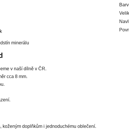
Barv
Veli
Navl
Povr
k
odstín minerálu
d
eme v naší dílně v ČR.
ůměr cca 8 mm.
ou.
zení.
ám, koženým doplňkům i jednoduchému oblečení.