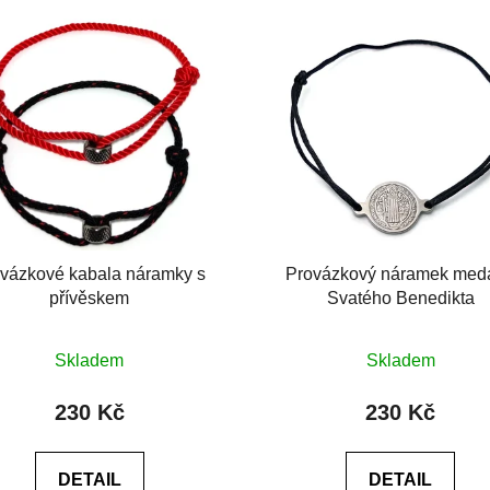
vázkové kabala náramky s
Provázkový náramek meda
přívěskem
Svatého Benedikta
Průměrné
Skladem
Skladem
hodnocení
produktu
230 Kč
230 Kč
je
5,0
DETAIL
DETAIL
z