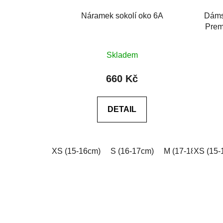
Náramek sokolí oko 6A
Dáms
Prem
Průměrné
Skladem
hodnocení
produktu
660 Kč
je
0,0
DETAIL
z
5
hvězdiček.
XS (15-16cm)
S (16-17cm)
M (17-18cm)
XS (15-
L