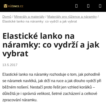
Přejít
Hledat
NÁKUP
na
obsah
KOŠÍK
Domů
/
Minerály a materiály
/
Materiály pro růžence a náramky
/
Elastické lanko na náramky: co vydrží a jak vybrat
Elastické lanko na
náramky: co vydrží a jak
vybrat
13.5.2017
Elastické lanko na náramky rozhoduje o tom, jak pohodlně
se náramek navléká, jak drží na ruce a jak dlouho vydrží při
běžném nošení. Nestačí proto řešit jen vzhled korálků –
důležitá je i správná velikost, šetrné zacházení a celkové
zpracování náramku.