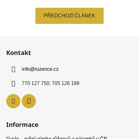
PŘEDCHOZÍ ČLÁNEK
Z
á
Kontakt
p
a
info
@
ruzence.cz
t
í
770 127 750; 705 126 188
Informace
O nás – ruční výroba růženců a náramků v ČR