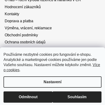
Hodnocení zákazníků
Kontakty
Doprava a platba
Výměna, vrácení, reklamace
Obchodní podmínky
Ochrana osobních údajů
Cookies
Používáme nezbytné cookies pro fungování e-shopu.
Analytické a marketingové cookies používáme jen podle
Instagram
Vašeho souhlasu. Nastavení můžete kdykoliv změnit.
Více
o cookies
.
Nastavení
Vytvořil Shoptet
Doprava zdarma od 750 Kč • Při platbě převodem dárek k
Odmítnout
Souhlasím
Copyright 2026
Růžence a náramky
. Všechna práva
objednávce.
vyhrazena.
Upravit nastavení cookies