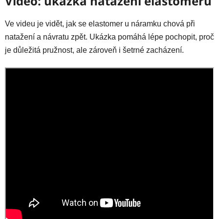
Video: ukázka natažení elastomeru
Ve videu je vidět, jak se elastomer u náramku chová při
natažení a návratu zpět. Ukázka pomáhá lépe pochopit, proč
je důležitá pružnost, ale zároveň i šetrné zacházení.