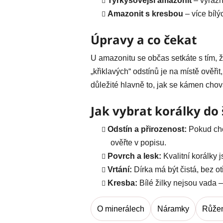
Tyrkysovější amazonit
– výrazn
Amazonit s kresbou
– více bílý
Úpravy a co čekat
U amazonitu se občas setkáte s tím, ž
„křiklavých“ odstínů je na místě ověři
důležité hlavně to, jak se kámen chov
Jak vybrat korálky do
Odstín a přirozenost:
Pokud chce
ověřte v popisu.
Povrch a lesk:
Kvalitní korálky 
Vrtání:
Dírka má být čistá, bez ot
Kresba:
Bílé žilky nejsou vada –
O minerálech
Náramky
Růže