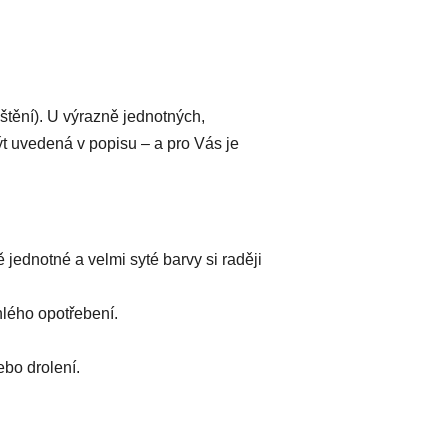
štění). U výrazně jednotných,
ýt uvedená v popisu – a pro Vás je
jednotné a velmi syté barvy si raději
hlého opotřebení.
.
ebo drolení.