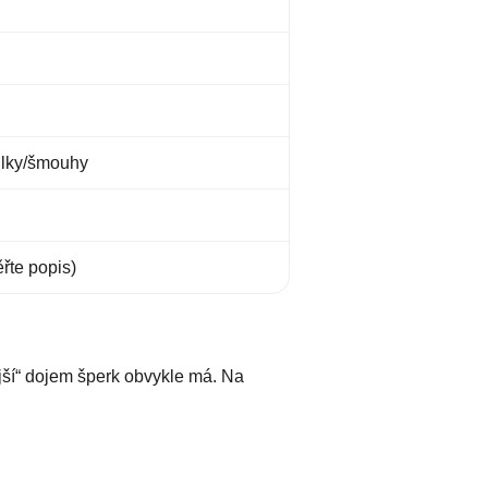
žilky/šmouhy
řte popis)
ejší“ dojem šperk obvykle má. Na