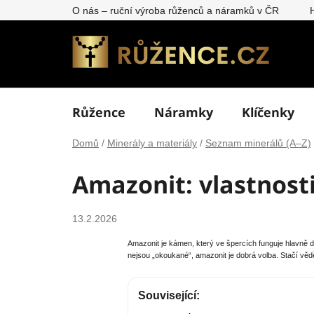
Přejít
O nás – ruční výroba růženců a náramků v ČR
na
obsah
Růžence
Náramky
Klíčenky
Domů
/
Minerály a materiály
/
Seznam minerálů (A–Z)
Amazonit: vlastnosti
13.2.2026
Amazonit je kámen, který ve špercích funguje hlavně d
nejsou „okoukané“, amazonit je dobrá volba. Stačí vědět
Související: