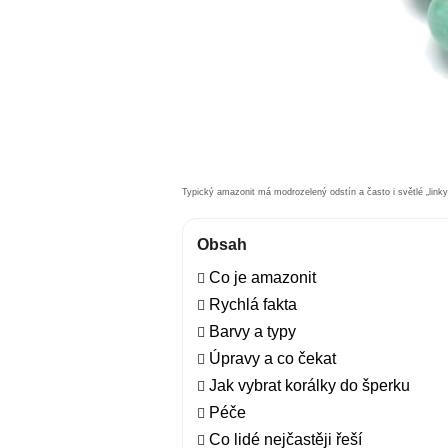
Typický amazonit má modrozelený odstín a často i světlé „linky
Obsah
Co je amazonit
Rychlá fakta
Barvy a typy
Úpravy a co čekat
Jak vybrat korálky do šperku
Péče
Co lidé nejčastěji řeší