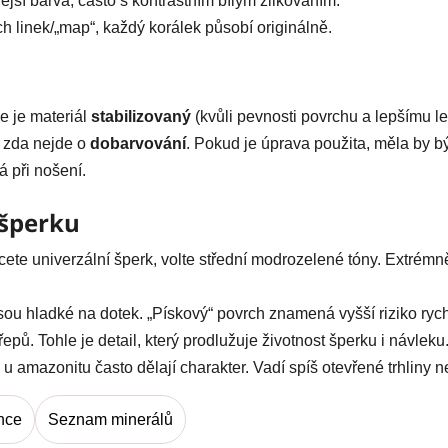
ější barva, často s kontrastním bílým žilkováním.
ch linek/„map“, každý korálek působí originálně.
e je materiál
stabilizovaný
(kvůli pevnosti povrchu a lepšímu le
t, zda nejde o
dobarvování
. Pokud je úprava použita, měla by b
á při nošení.
 šperku
te univerzální šperk, volte střední modrozelené tóny. Extrémně 
jsou hladké na dotek. „Pískový“ povrch znamená vyšší riziko ryc
řepů. Tohle je detail, který prodlužuje životnost šperku i návleku
 u amazonitu často dělají charakter. Vadí spíš otevřené trhliny n
nce
Seznam minerálů