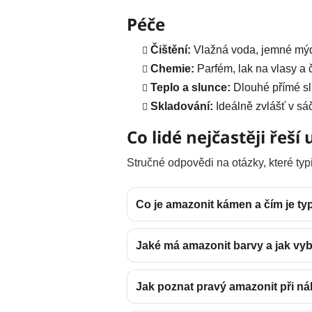
Péče
Čištění:
Vlažná voda, jemné mýd
Chemie:
Parfém, lak na vlasy a č
Teplo a slunce:
Dlouhé přímé slu
Skladování:
Ideálně zvlášť v sáč
Co lidé nejčastěji řeš
Stručné odpovědi na otázky, které typ
Co je amazonit kámen a čím je ty
Jaké má amazonit barvy a jak vyb
Jak poznat pravý amazonit při n