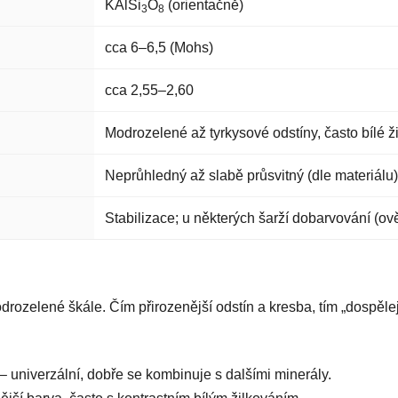
KAlSi
O
(orientačně)
3
8
cca 6–6,5 (Mohs)
cca 2,55–2,60
Modrozelené až tyrkysové odstíny, často bílé 
Neprůhledný až slabě průsvitný (dle materiálu)
Stabilizace; u některých šarží dobarvování (ově
drozelené škále. Čím přirozenější odstín a kresba, tím „dospěl
– univerzální, dobře se kombinuje s dalšími minerály.