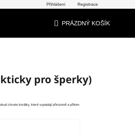
Přihlášení
Registrace
ěna, vrácení, reklamace
Obchodní podmínky
Ochrana os
PRÁZDNÝ KOŠÍK
NÁKUPNÍ
KOŠÍK
akticky pro šperky)
okud chcete korálky, které vypadají přirozeně a přitom