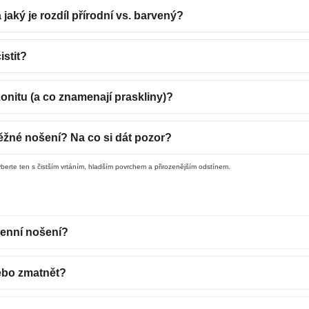
aký je rozdíl přírodní vs. barvený?
istit?
onitu (a co znamenají praskliny)?
ěžné nošení? Na co si dát pozor?
erte ten s čistším vrtáním, hladším povrchem a přirozenějším odstínem.
enní nošení?
ebo zmatnět?