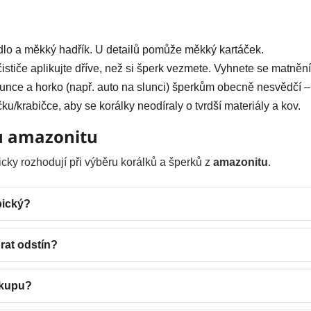
lo a měkký hadřík. U detailů pomůže měkký kartáček.
ističe aplikujte dříve, než si šperk vezmete. Vyhnete se matněn
nce a horko (např. auto na slunci) šperkům obecně nesvědčí – s
ku/krabičce, aby se korálky neodíraly o tvrdší materiály a kov.
í u amazonitu
icky rozhodují při výběru korálků a šperků z
amazonitu
.
pický?
rat odstín?
ákupu?