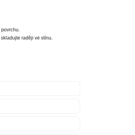
í povrchu.
kladujte raději ve stínu.