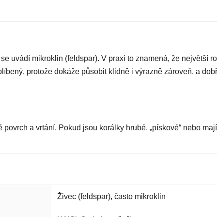
se uvádí mikroklin (feldspar). V praxi to znamená, že největší ro
blíbený, protože dokáže působit klidně i výrazně zároveň, a dobře
ě povrch a vrtání. Pokud jsou korálky hrubé, „pískové“ nebo mají
Živec (feldspar), často mikroklin