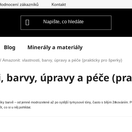
Hodnocení zákazníků
Kontakty
Doprava a platba
Vým
Blog
Minerály a materiály
/
Amazonit: vlastnosti, barvy, úpravy a péče (prakticky pro šperky)
, barvy, úpravy a péče (pr
íky barvě – od jemné modrozelené až po sytější tyrkysové tóny, často s bílým žilkováním. P
, co si u něj pohlídat.