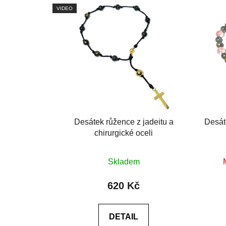
VIDEO
Desátek růžence z jadeitu a
Desát
chirurgické oceli
Průměrné
Skladem
hodnocení
produktu
620 Kč
je
0,0
DETAIL
z