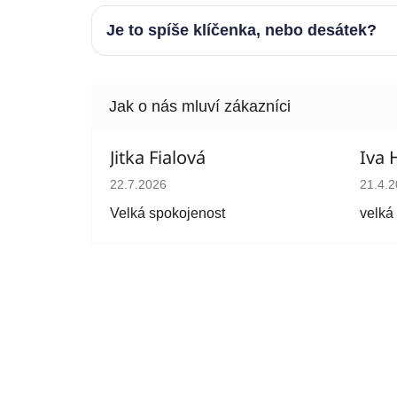
Je to spíše klíčenka, nebo desátek?
Jitka Fialová
Iva 
Hodnocení obchodu je 5 z 5 hvězdiček.
Hodno
22.7.2026
21.4.
Velká spokojenost
velká