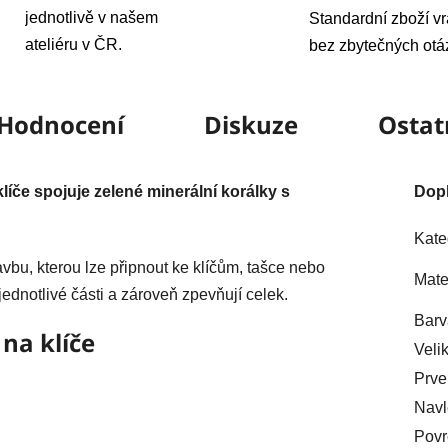
jednotlivě v našem
Standardní zboží vr
ateliéru v ČR.
bez zbytečných otá
Hodnocení
Diskuze
Ostat
íče spojuje zelené minerální korálky s
Dop
Kate
vbu, kterou lze připnout ke klíčům, tašce nebo
Mate
jednotlivé části a zároveň zpevňují celek.
Barv
 na klíče
Veli
Prve
Navl
Povr