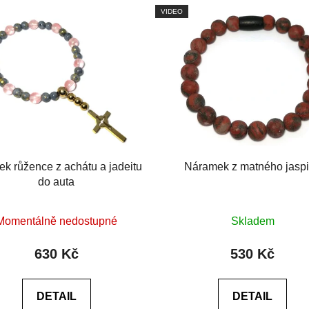
VIDEO
ek růžence z achátu a jadeitu
Náramek z matného jasp
do auta
Průměrné
Průměrné
Momentálně nedostupné
Skladem
hodnocení
hodnocení
produktu
produktu
630 Kč
530 Kč
je
je
0,0
0,0
DETAIL
DETAIL
z
z