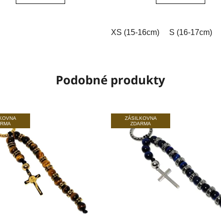
5
5
hvězdiček.
hvězdiček.
XS (15-16cm)
S (16-17cm)
Podobné produkty
LKOVNA
ZÁSILKOVNA
ARMA
ZDARMA