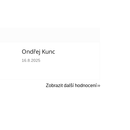
Ondřej Kunc
hvězdiček.
Hodnocení obchodu je 5 z 5 hvězdiček.
16.8.2025
Zobrazit další hodnocení