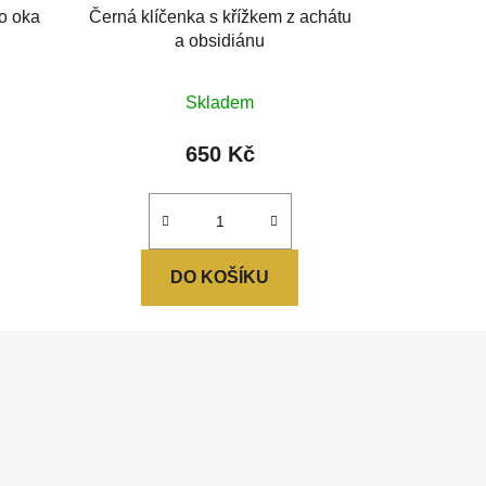
ho oka
Černá klíčenka s křížkem z achátu
a obsidiánu
Skladem
650 Kč
DO KOŠÍKU