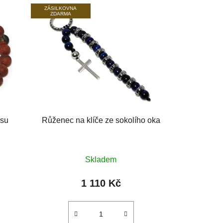
ZÁSILKOVNA
ZDARMA
isu
Růženec na klíče ze sokolího oka
Skladem
1 110 Kč