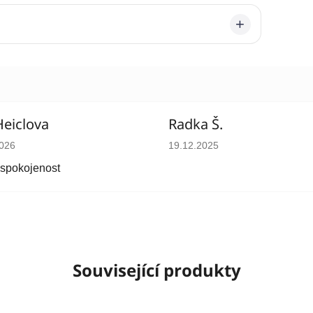
Heiclova
Radka Š.
cení obchodu je 5 z 5 hvězdiček.
Hodnocení obchodu je 5 z 5 
2026
19.12.2025
 spokojenost
Související produkty