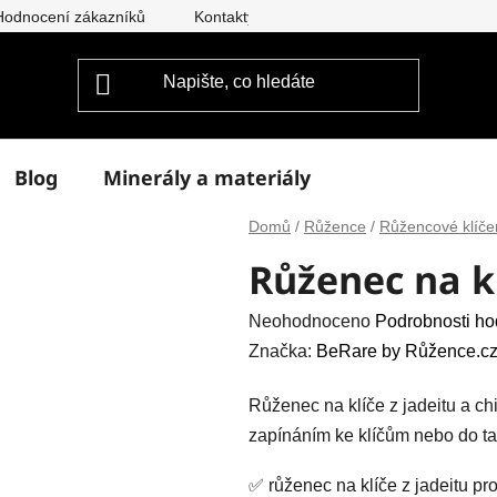
Hodnocení zákazníků
Kontakty
Doprava a platba
Vým
Blog
Minerály a materiály
Domů
/
Růžence
/
Růžencové klíče
Růženec na kl
Průměrné
Neohodnoceno
Podrobnosti ho
hodnocení
Značka:
BeRare by Růžence.cz
produktu
Růženec na klíče z jadeitu a ch
je
zapínáním ke klíčům nebo do ta
0,0
z
✅ růženec na klíče z jadeitu p