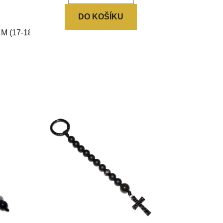
DO KOŠÍKU
M (17-18cm)
L (18-19cm)
XL (19-20cm)
XXL (20-21cm)