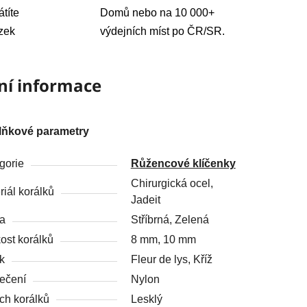
átíte
Domů nebo na 10 000+
zek
výdejních míst po ČR/SR.
ní informace
lňkové parametry
gorie
Růžencové klíčenky
Chirurgická ocel,
riál korálků
Jadeit
a
Stříbrná, Zelená
kost korálků
8 mm, 10 mm
k
Fleur de lys, Kříž
ečení
Nylon
ch korálků
Lesklý