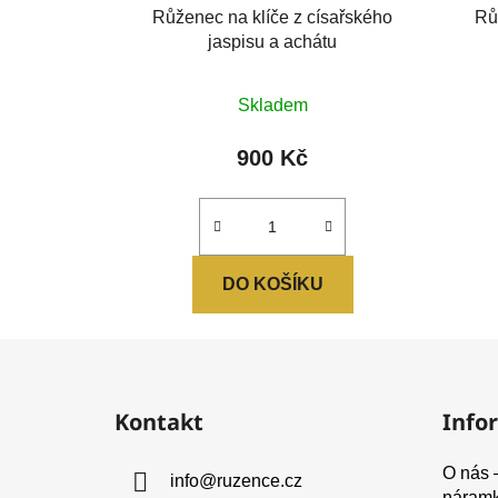
Růženec na klíče z císařského
Rů
jaspisu a achátu
Průměrné
Skladem
hodnocení
produktu
900 Kč
je
0,0
z
5
DO KOŠÍKU
hvězdiček.
Z
á
Kontakt
Info
p
a
O nás 
info
@
ruzence.cz
t
náram