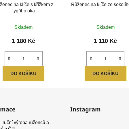
ženec na klíče s křížkem z
Růženec na klíče ze sokolí
tygřího oka
Skladem
Skladem
1 180 Kč
1 110 Kč
DO KOŠÍKU
DO KOŠÍKU
rmace
Instagram
– ruční výroba růženců a
ků v ČR