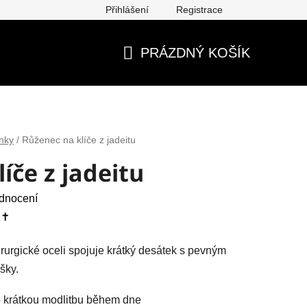
Přihlášení
Registrace
ěna, vrácení, reklamace
Obchodní podmínky
Ochrana os
PRÁZDNÝ KOŠÍK
NÁKUPNÍ
KOŠÍK
nky
/
Růženec na klíče z jadeitu
íče z jadeitu
dnocení
✝️
irurgické oceli spojuje krátký desátek s pevným
šky.
ro krátkou modlitbu během dne