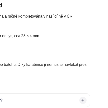
d
a a ručně kompletována v naší dílně v ČR.
r de lys, cca 23 × 4 mm.
bo batohu. Díky karabince ji nemusíte navlékat přes
é?