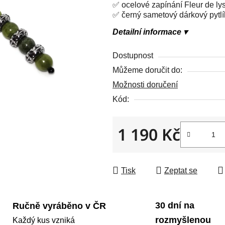
5
✅ ocelové zapínání Fleur de lys 
hvězdiček.
✅ černý sametový dárkový pytlík
Detailní informace ▾
Dostupnost
Můžeme doručit do:
Možnosti doručení
Kód:
1 190 Kč
Měrná cena:
Tisk
Zeptat se
30 dní na
Ručně vyráběno v ČR
rozmyšlenou
Každý kus vzniká