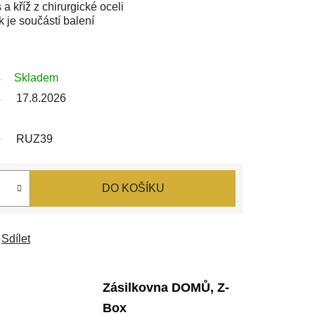
a kříž z chirurgické oceli
 je součástí balení
Skladem
17.8.2026
RUZ39
DO KOŠÍKU
Sdílet
Zásilkovna DOMŮ, Z-
Box