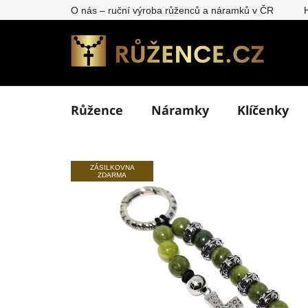
Přejít
O nás – ruční výroba růženců a náramků v ČR
na
obsah
Růžence
Náramky
Klíčenky
ZÁSILKOVNA
ZDARMA