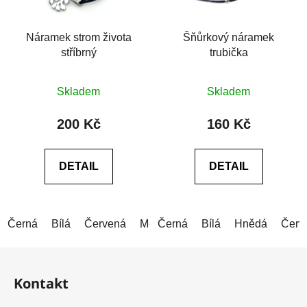
Náramek strom života
Šňůrkový náramek
stříbrný
trubička
Průměrné
Skladem
Skladem
hodnocení
produktu
200 Kč
160 Kč
je
0,0
DETAIL
DETAIL
z
5
hvězdiček.
Černá
Bílá
Červená
Modrá
Černá
Šedá
Bílá
Růžová
Hnědá
Zelen
Červ
Z
á
Kontakt
p