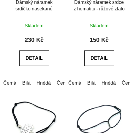
Dámský náramek
Dámský náramek srdce
srdíčko nasekané
z hematitu - růžové zlato
Průměrné
Skladem
Skladem
hodnocení
produktu
230 Kč
150 Kč
je
0,0
DETAIL
DETAIL
z
5
hvězdiček.
Černá
Bílá
Hnědá
Červená
Černá
Modrá
Bílá
Modrá (tmavá)
Hnědá
Červ