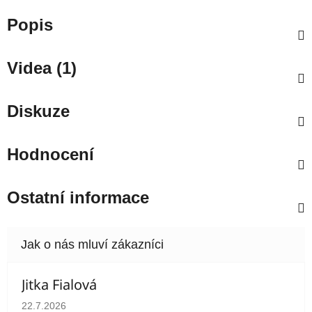
Popis
Videa (1)
Diskuze
Hodnocení
Ostatní informace
Jitka Fialová
Hodnocení obchodu je 5 z 5 hvězdiček.
22.7.2026