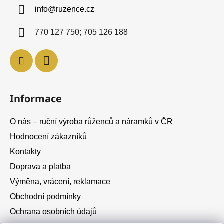
a
info
@
ruzence.cz
t
í
770 127 750; 705 126 188
Informace
O nás – ruční výroba růženců a náramků v ČR
Hodnocení zákazníků
Kontakty
Doprava a platba
Výměna, vrácení, reklamace
Obchodní podmínky
Ochrana osobních údajů