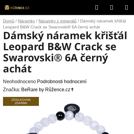
Přejít
Hledat
NÁKUP
na
obsah
KOŠÍK
Domů
/
Náramky
/
Náramky z minerálů
/
Dámský náramek křišťál
Leopard B&W Crack se Swarovski® 6A černý achát
Dámský náramek křišťál
Leopard B&W Crack se
Swarovski® 6A černý
achát
Průměrné
Neohodnoceno
Podrobnosti hodnocení
hodnocení
Značka:
BeRare by Růžence.cz✝️
produktu
ZÁSILKOVNA
ZDARMA
je
0,0
z
5