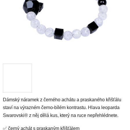
hvězdiček.
Dámský náramek z černého achátu a praskaného křišťálu
staví na výrazném černo-bílém kontrastu. Hlava leoparda
Swarovski® z něj dělá kus, který na ruce nepřehlédnete.
✅ černý achát s praskaným křišťálem