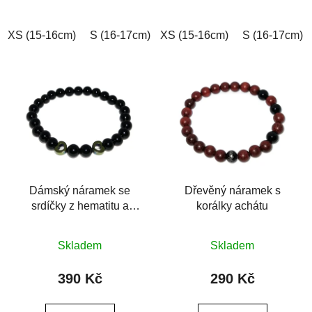
5
5
hvězdiček.
hvězdiček.
XS (15-16cm)
S (16-17cm)
XS (15-16cm)
M (17-18cm)
L (18-19cm)
S (16-17cm)
Dámský náramek se
Dřevěný náramek s
srdíčky z hematitu a
korálky achátu
achátu
Průměrné
Průměrné
Skladem
Skladem
hodnocení
hodnocení
produktu
produktu
390 Kč
290 Kč
je
je
0,0
0,0