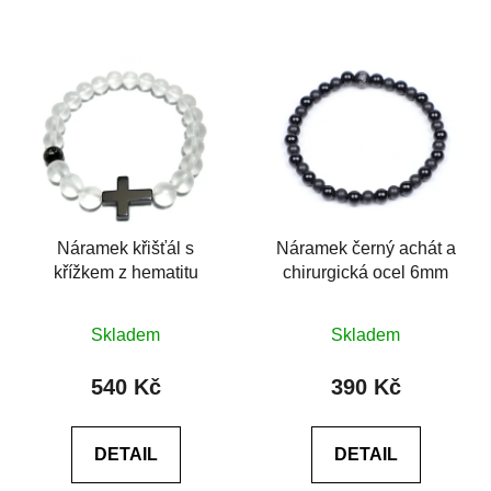
Náramek křišťál s
Náramek černý achát a
křížkem z hematitu
chirurgická ocel 6mm
Průměrné
Průměrné
Skladem
Skladem
hodnocení
hodnocení
produktu
produktu
540 Kč
390 Kč
je
je
0,0
0,0
DETAIL
DETAIL
z
z