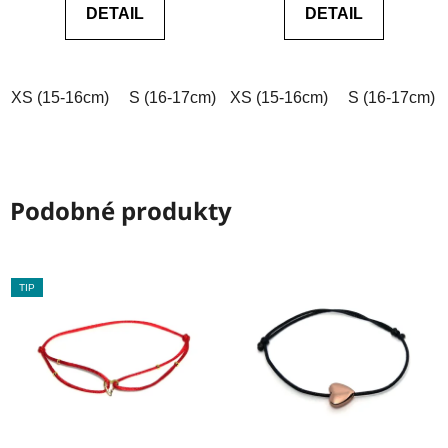
DETAIL
DETAIL
z
z
5
5
hvězdiček.
hvězdiček.
XS (15-16cm)
S (16-17cm)
XS (15-16cm)
M (17-18cm)
L (18-19cm)
S (16-17cm)
Podobné produkty
TIP