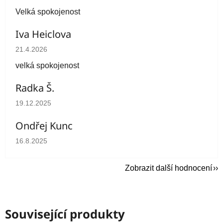
Velká spokojenost
Iva Heiclova
Hodnocení obchodu je 5 z 5 hvězdiček.
21.4.2026
velká spokojenost
Radka Š.
Hodnocení obchodu je 5 z 5 hvězdiček.
19.12.2025
Ondřej Kunc
Hodnocení obchodu je 5 z 5 hvězdiček.
16.8.2025
Zobrazit další hodnocení
Související produkty