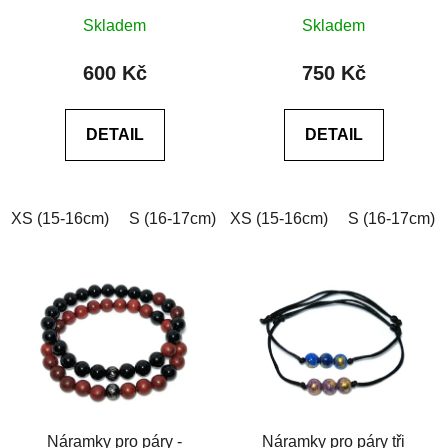
Skladem
Skladem
600 Kč
750 Kč
DETAIL
DETAIL
XS (15-16cm)
S (16-17cm)
XS (15-16cm)
M (17-18cm)
L (18-19cm)
S (16-17cm)
Náramky pro páry -
Náramky pro páry tři