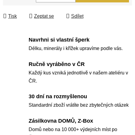
Měrná cena:
Tisk
Zeptat se
Sdílet
Navrhni si vlastní šperk
Délku, minerály i křížek upravíme podle vás.
Ručně vyráběno v ČR
Každý kus vzniká jednotlivě v našem ateliéru v
ČR.
30 dní na rozmyšlenou
Standardní zboží vrátíte bez zbytečných otázek
Zásilkovna DOMŮ, Z-Box
Domů nebo na 10 000+ výdejních míst po