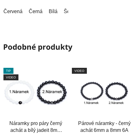
hvězdiček.
hvězdiček.
Červená
Černá
Bílá
Šedá
Šedá (tmavá)
Modrá (tm
Podobné produkty
TIP
VIDEO
VIDEO
Náramky pro páry černý
Párové náramky - černý
achát a bílý jadeit 8mm
achát 6mm a 8mm 6A
6A