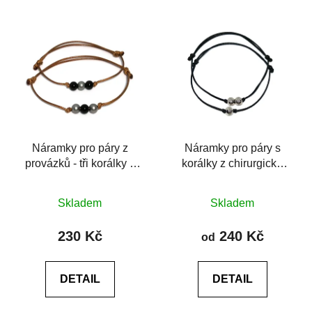
hvězdiček.
hvězdiček.
Náramky pro páry z
Náramky pro páry s
provázků - tři korálky z
korálky z chirurgické
chirurgické oceli
oceli
Průměrné
Průměrné
Skladem
Skladem
hodnocení
hodnocení
produktu
produktu
230 Kč
240 Kč
od
je
je
5,0
5,0
DETAIL
DETAIL
z
z
5
5