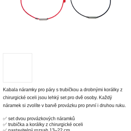
Kabala náramky pro páry s trubičkou a drobnými korálky z
chirurgické oceli jsou lehký set pro dvě osoby. Každý
náramek si zvolíte v barvě provázku pro první i druhou ruku.
✅ set dvou provázkových náramků
✅ trubička a korálky z chirurgické oceli
✅ nastavitelný rozsah 13–22 cm