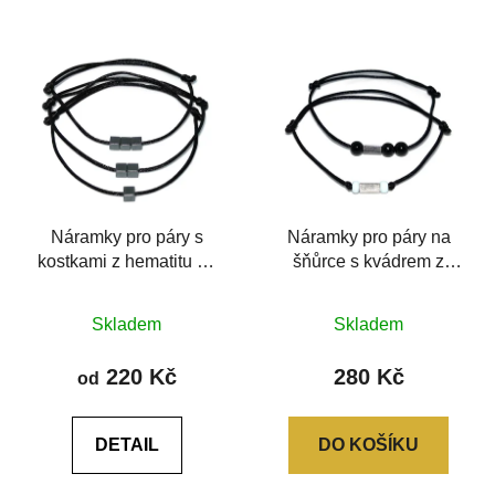
Náramky pro páry s
Náramky pro páry na
kostkami z hematitu na
šňůrce s kvádrem z
šňůrkách
chirurgické oceli
Průměrné
Průměrné
Skladem
Skladem
hodnocení
hodnocení
produktu
produktu
220 Kč
280 Kč
od
je
je
0,0
5,0
DETAIL
DO KOŠÍKU
z
z
5
5