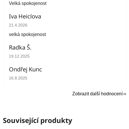
Velká spokojenost
Iva Heiclova
Hodnocení obchodu je 5 z 5 hvězdiček.
21.4.2026
velká spokojenost
Radka Š.
Hodnocení obchodu je 5 z 5 hvězdiček.
19.12.2025
Ondřej Kunc
Hodnocení obchodu je 5 z 5 hvězdiček.
16.8.2025
Zobrazit další hodnocení
Související produkty