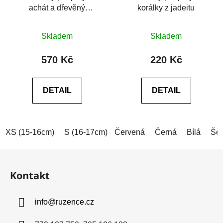
achát a dřevěný
korálky z jadeitu
náramek
Průměrné
Průměrné
Skladem
Skladem
hodnocení
hodnocení
produktu
produktu
570 Kč
220 Kč
je
je
0,0
0,0
DETAIL
DETAIL
z
z
5
5
hvězdiček.
hvězdiček.
XS (15-16cm)
S (16-17cm)
Červená
M (17-18cm)
Černá
L (18-19cm)
Bílá
Še
Z
á
Kontakt
p
a
info
@
ruzence.cz
t
í