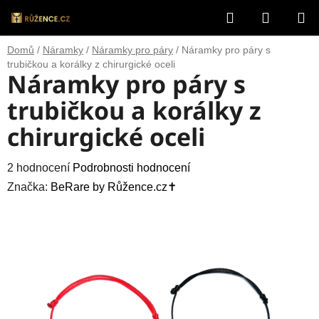
Přejít
Hledat
NÁKUP
na
obsah
KOŠÍK
Domů
/
Náramky
/
Náramky pro páry
/
Náramky pro páry s
trubičkou a korálky z chirurgické oceli
Náramky pro páry s
trubičkou a korálky z
chirurgické oceli
Průměrné
2 hodnocení
Podrobnosti hodnocení
hodnocení
Značka:
BeRare by Růžence.cz✝️
produktu
je
5,0
z
5
hvězdiček.