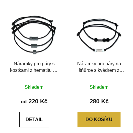
Náramky pro páry s
Náramky pro páry na
kostkami z hematitu na
šňůrce s kvádrem z
šňůrkách
chirurgické oceli
Průměrné
Průměrné
Skladem
Skladem
hodnocení
hodnocení
produktu
produktu
220 Kč
280 Kč
od
je
je
0,0
5,0
DETAIL
DO KOŠÍKU
z
z
5
5