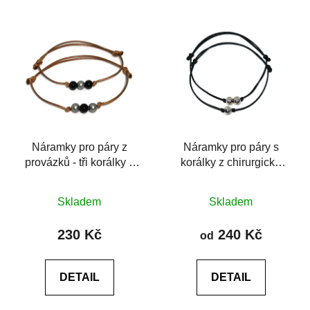
hvězdiček.
hvězdiček.
Náramky pro páry z
Náramky pro páry s
provázků - tři korálky z
korálky z chirurgické
chirurgické oceli
oceli
Průměrné
Průměrné
Skladem
Skladem
hodnocení
hodnocení
produktu
produktu
230 Kč
240 Kč
od
je
je
5,0
5,0
DETAIL
DETAIL
z
z
5
5