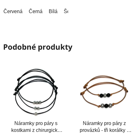
hvězdiček.
hvězdiček.
Červená
Černá
Bílá
Šedá
Šedá (tmavá)
Modrá (tm
Podobné produkty
Náramky pro páry s
Náramky pro páry z
kostkami z chirurgické
provázků - tři korálky z
oceli na šňůrkách
chirurgické oceli