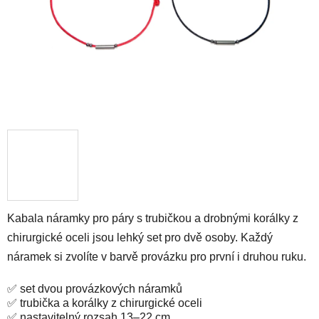
Kabala náramky pro páry s trubičkou a drobnými korálky z
chirurgické oceli jsou lehký set pro dvě osoby. Každý
náramek si zvolíte v barvě provázku pro první i druhou ruku.
✅ set dvou provázkových náramků
✅ trubička a korálky z chirurgické oceli
✅ nastavitelný rozsah 13–22 cm