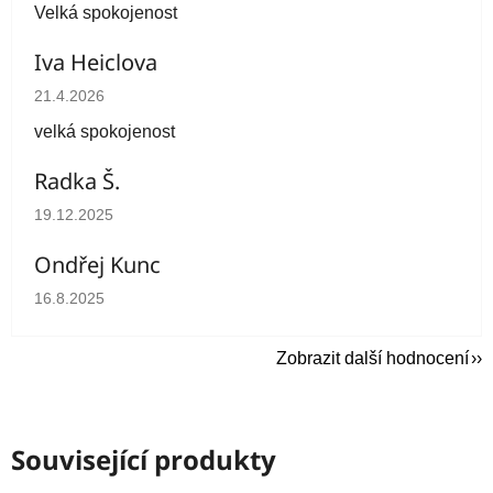
Velká spokojenost
Iva Heiclova
Hodnocení obchodu je 5 z 5 hvězdiček.
21.4.2026
velká spokojenost
Radka Š.
Hodnocení obchodu je 5 z 5 hvězdiček.
19.12.2025
Ondřej Kunc
Hodnocení obchodu je 5 z 5 hvězdiček.
16.8.2025
Zobrazit další hodnocení
Související produkty