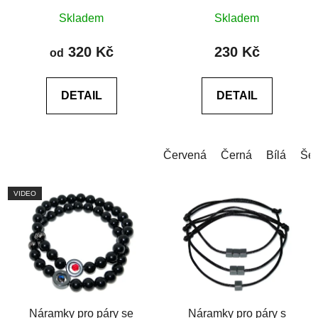
Průměrné
Skladem
Skladem
hodnocení
produktu
320 Kč
230 Kč
od
je
5,0
DETAIL
DETAIL
z
5
hvězdiček.
Červená
Černá
Bílá
Še
VIDEO
Náramky pro páry se
Náramky pro páry s