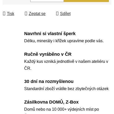
Měrná cena:
Tisk
Zeptat se
Sdílet
Navrhni si vlastní šperk
Délku, minerály i křížek upravíme podle vás.
Ručně vyráběno v ČR
Každý kus vzniká jednotlivě v našem ateliéru v
ČR.
30 dní na rozmyšlenou
Standardní zboží vrátíte bez zbytečných otázek
Zásilkovna DOMŮ, Z-Box
Domů nebo na 10 000+ výdejních míst po