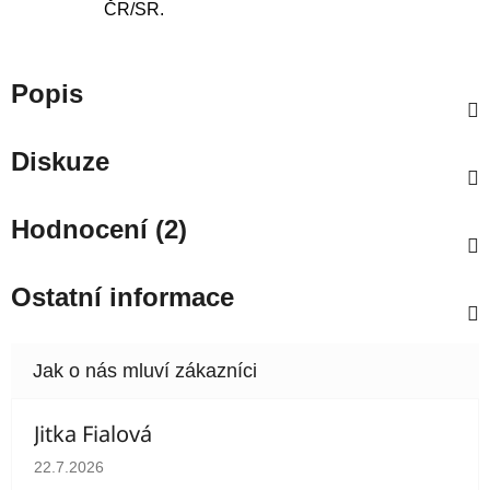
ČR/SR.
Popis
Diskuze
Hodnocení (2)
Ostatní informace
Jitka Fialová
Hodnocení obchodu je 5 z 5 hvězdiček.
22.7.2026