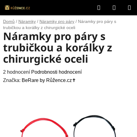
Přejít
Hledat
NÁKUP
na
obsah
KOŠÍK
Domů
/
Náramky
/
Náramky pro páry
/
Náramky pro páry s
trubičkou a korálky z chirurgické oceli
Náramky pro páry s
trubičkou a korálky z
chirurgické oceli
Průměrné
2 hodnocení
Podrobnosti hodnocení
hodnocení
Značka:
BeRare by Růžence.cz✝️
produktu
je
5,0
z
5
hvězdiček.