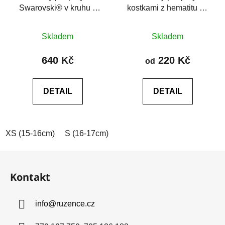
Swarovski® v kruhu z
kostkami z hematitu na
hematitu, achát
šňůrkách
Průměrné
Průměrné
Skladem
Skladem
hodnocení
hodnocení
produktu
produktu
640 Kč
220 Kč
od
je
je
0,0
0,0
DETAIL
DETAIL
z
z
5
5
hvězdiček.
hvězdiček.
XS (15-16cm)
S (16-17cm)
M (17-18cm)
L (18-19cm)
Z
á
Kontakt
p
a
info
@
ruzence.cz
t
í