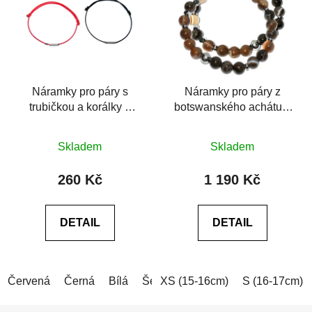
Náramky pro páry s
Náramky pro páry z
trubičkou a korálky z
botswanského achátu a
chirurgické oceli
chirurgické oceli
Průměrné
Průměrné
Skladem
Skladem
hodnocení
hodnocení
produktu
produktu
260 Kč
1 190 Kč
je
je
5,0
0,0
DETAIL
DETAIL
z
z
5
5
hvězdiček.
hvězdiček.
Červená
Černá
Bílá
Šedá
XS (15-16cm)
Šedá (tmavá)
S (16-17cm)
Modrá (tm