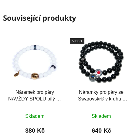
Související produkty
VIDEO
Náramek pro páry
Náramky pro páry se
NAVŽDY SPOLU bílý se
Swarovski® v kruhu z
Swarovski®
hematitu, achát
Průměrné
Průměrné
Skladem
Skladem
hodnocení
hodnocení
produktu
produktu
380 Kč
640 Kč
je
je