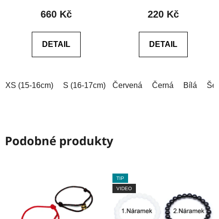
produktu
produktu
660 Kč
220 Kč
je
je
0,0
0,0
DETAIL
DETAIL
z
z
5
5
hvězdiček.
hvězdiček.
XS (15-16cm)
S (16-17cm)
Červená
M (17-18cm)
Černá
L (18-19cm)
Bílá
Še
Podobné produkty
TIP
VIDEO