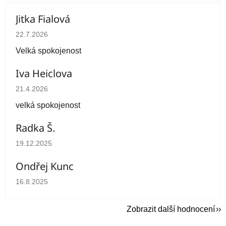
Jitka Fialová
Hodnocení obchodu je 5 z 5 hvězdiček.
22.7.2026
Velká spokojenost
Iva Heiclova
Hodnocení obchodu je 5 z 5 hvězdiček.
21.4.2026
velká spokojenost
Radka Š.
Hodnocení obchodu je 5 z 5 hvězdiček.
19.12.2025
Ondřej Kunc
Hodnocení obchodu je 5 z 5 hvězdiček.
16.8.2025
Zobrazit další hodnocení