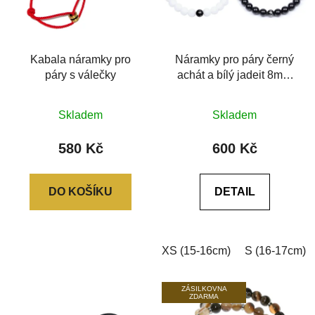
Kabala náramky pro
Náramky pro páry černý
páry s válečky
achát a bílý jadeit 8mm
6A
Skladem
Skladem
580 Kč
600 Kč
DO KOŠÍKU
DETAIL
XS (15-16cm)
S (16-17cm)
ZÁSILKOVNA
ZDARMA