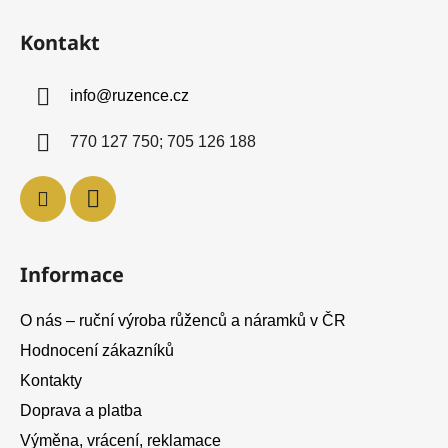
Z
á
Kontakt
p
a
info
@
ruzence.cz
t
í
770 127 750; 705 126 188
Informace
O nás – ruční výroba růženců a náramků v ČR
Hodnocení zákazníků
Kontakty
Doprava a platba
Výměna, vrácení, reklamace