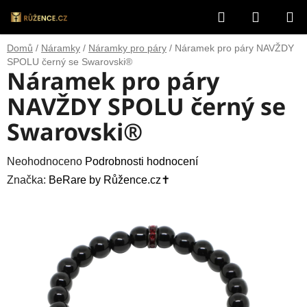
Přejít
Hledat
NÁKUP
na
obsah
KOŠÍK
Domů
/
Náramky
/
Náramky pro páry
/
Náramek pro páry NAVŽDY
SPOLU černý se Swarovski®
Náramek pro páry
NAVŽDY SPOLU černý se
Swarovski®
Průměrné
Neohodnoceno
Podrobnosti hodnocení
hodnocení
Značka:
BeRare by Růžence.cz✝️
produktu
je
0,0
z
5
hvězdiček.