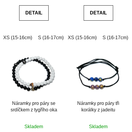
0,0
0,0
DETAIL
DETAIL
z
z
5
5
hvězdiček.
hvězdiček.
XS (15-16cm)
S (16-17cm)
XS (15-16cm)
M (17-18cm)
L (18-19cm)
S (16-17cm)
Náramky pro páry se
Náramky pro páry tři
srdíčkem z tygřího oka
korálky z jadeitu
Průměrné
Průměrné
Skladem
Skladem
hodnocení
hodnocení