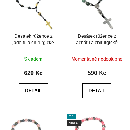
Desátek růžence z
Desátek růžence z
jadeitu a chirurgické
achátu a chirurgické
oceli
oceli
Průměrné
Průměrné
Skladem
Momentálně nedostupné
hodnocení
hodnocení
produktu
produktu
620 Kč
590 Kč
je
je
0,0
0,0
DETAIL
DETAIL
z
z
5
5
hvězdiček.
hvězdiček.
TIP
VIDEO