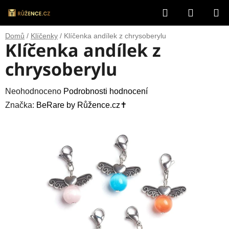
Přejít
Hledat
NÁKUP
na
obsah
KOŠÍK
Domů
/
Klíčenky
/
Klíčenka andílek z chrysoberylu
Klíčenka andílek z
chrysoberylu
Průměrné
Neohodnoceno
Podrobnosti hodnocení
hodnocení
Značka:
BeRare by Růžence.cz✝️
produktu
je
0,0
z
5
hvězdiček.