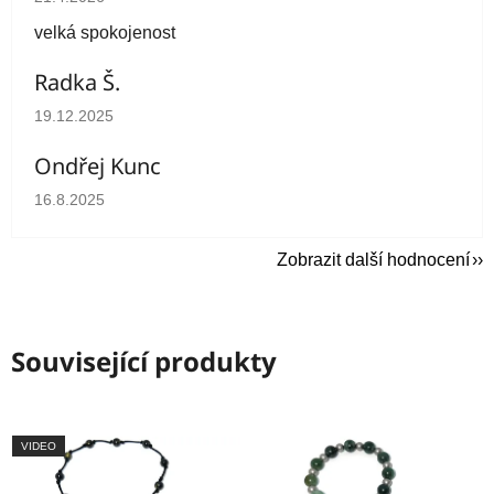
velká spokojenost
Radka Š.
Hodnocení obchodu je 5 z 5 hvězdiček.
19.12.2025
Ondřej Kunc
Hodnocení obchodu je 5 z 5 hvězdiček.
16.8.2025
Zobrazit další hodnocení
Související produkty
VIDEO