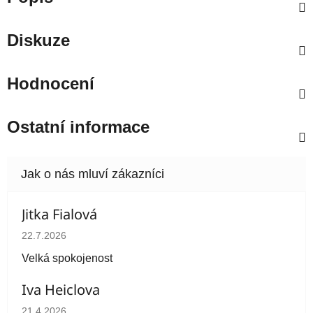
Diskuze
Hodnocení
Ostatní informace
Jitka Fialová
Hodnocení obchodu je 5 z 5 hvězdiček.
22.7.2026
Velká spokojenost
Iva Heiclova
Hodnocení obchodu je 5 z 5 hvězdiček.
21.4.2026