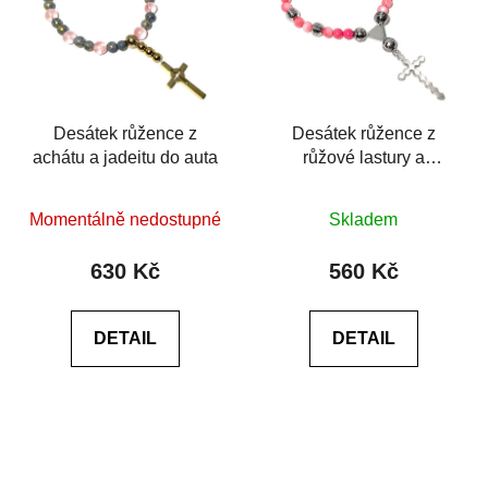
Desátek růžence z
Desátek růžence z
achátu a jadeitu do auta
růžové lastury a
chirurgické oceli
Průměrné
Průměrné
Momentálně nedostupné
Skladem
hodnocení
hodnocení
produktu
produktu
630 Kč
560 Kč
je
je
0,0
0,0
DETAIL
DETAIL
z
z
5
5
hvězdiček.
hvězdiček.