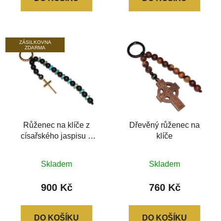
ZÁSILKOVNA
ZDARMA
Růženec na klíče z
Dřevěný růženec na
císařského jaspisu a
klíče
achátu
Průměrné
Průměrné
Skladem
Skladem
hodnocení
hodnocení
produktu
produktu
900 Kč
760 Kč
je
je
0,0
0,0
DO KOŠÍKU
DO KOŠÍKU