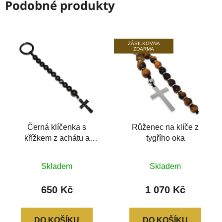
Podobné produkty
ZÁSILKOVNA
ZDARMA
Černá klíčenka s
Růženec na klíče z
křížkem z achátu a
tygřího oka
obsidiánu
Skladem
Skladem
650 Kč
1 070 Kč
DO KOŠÍKU
DO KOŠÍKU