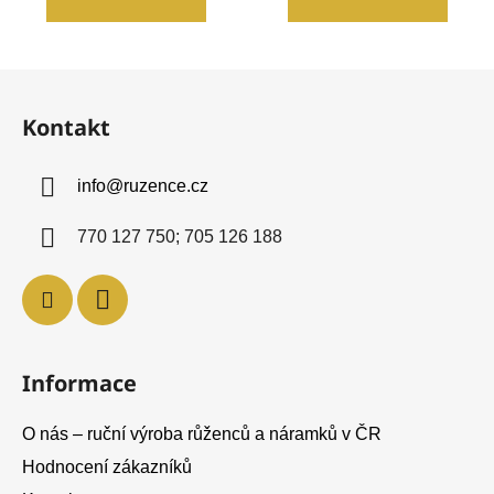
z
z
5
5
hvězdiček.
hvězdiček.
Z
á
Kontakt
p
a
info
@
ruzence.cz
t
í
770 127 750; 705 126 188
Informace
O nás – ruční výroba růženců a náramků v ČR
Hodnocení zákazníků