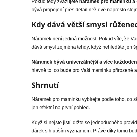
Pokud tedy zvažujete
náramek pro maminku a 
bývá propojení přes detail než dvě naprosto stej
Kdy dává větší smysl růžene
Náramek není jediná možnost. Pokud víte, že Va
dává smysl zejména tehdy, když nehledáte jen šp
Náramek bývá univerzálnější a více každoden
hlavně to, co bude pro Vaši maminku přirozené a
Shrnutí
Náramek pro maminku vybírejte podle toho, co sku
jen efektní na první pohled.
Když si nejste jistí, držte se jednoduchého pravid
dárek s hlubším významem. Právě díky tomu bud