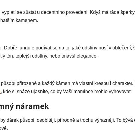
vyplatí se zůstat u decentního provedení. Když má ráda šperky,
bohatším kamenem.
 Dobře funguje podívat se na to, jaké odstíny nosí v oblečení,
tlý tón, teplejší odstíny, nebo tmavší elegance.
e působí přirozeně a každý kámen má vlastní kresbu i charakter.
ů
, kde si snáze ujasníte, co by Vaší mamince mohlo vyhovovat.
jemný náramek
by dárek působil osobitěji, přírodně a trochu výrazněji. To býv
ově.