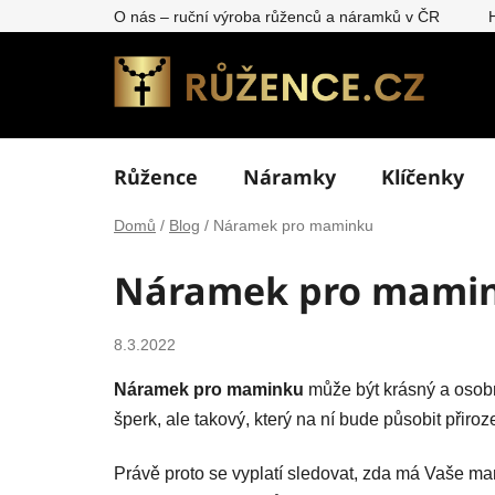
Přejít
O nás – ruční výroba růženců a náramků v ČR
na
obsah
Růžence
Náramky
Klíčenky
Domů
/
Blog
/
Náramek pro maminku
Náramek pro mami
8.3.2022
Náramek pro maminku
může být krásný a osobn
šperk, ale takový, který na ní bude působit přiro
Právě proto se vyplatí sledovat, zda má Vaše ma