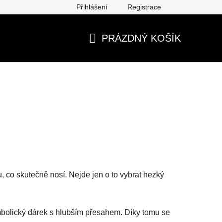
Přihlášení
Registrace
ěna, vrácení, reklamace
Obchodní podmínky
Ochrana os
PRÁZDNÝ KOŠÍK
NÁKUPNÍ
KOŠÍK
 co skutečně nosí. Nejde jen o to vybrat hezký
mbolický dárek s hlubším přesahem. Díky tomu se