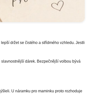
epší držet se čistého a střídmého vzhledu. Jestli
o slavnostnější dárek. Bezpečnější volbou bývá
ýšleli. U náramku pro maminku proto rozhoduje