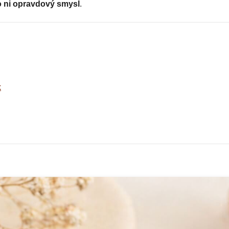
o ni opravdový smysl
.
k