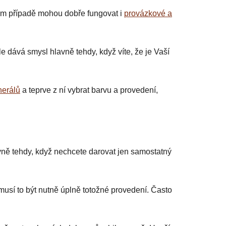
ém případě mohou dobře fungovat i
provázkové a
le dává smysl hlavně tehdy, když víte, že je Vaší
nerálů
a teprve z ní vybrat barvu a provedení,
vně tehdy, když nechcete darovat jen samostatný
musí to být nutně úplně totožné provedení. Často