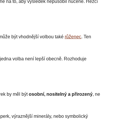
vně na to, aby výsledek nepůsobil nuceně. Hezčí
může být vhodnější volbou také
růženec
. Ten
i jedna volba není lepší obecně. Rozhoduje
rek by měl být
osobní, nositelný a přirozený
, ne
ý šperk, výraznější minerály, nebo symbolický