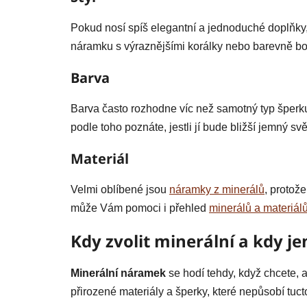
Pokud nosí spíš elegantní a jednoduché doplňky, 
náramku s výraznějšími korálky nebo barevně 
Barva
Barva často rozhodne víc než samotný typ šperku.
podle toho poznáte, jestli jí bude bližší jemný svě
Materiál
Velmi oblíbené jsou
náramky z minerálů
, protož
může Vám pomoci i přehled
minerálů a materiál
Kdy zvolit minerální a kdy 
Minerální náramek
se hodí tehdy, když chcete, a
přirozené materiály a šperky, které nepůsobí tuct