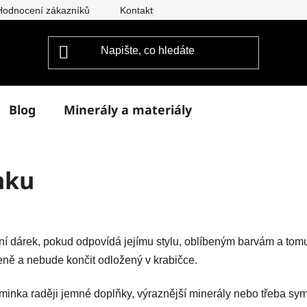
Hodnocení zákazníků
Kontakty
Doprava a platba
Vým
Blog
Minerály a materiály
nku
í dárek, pokud odpovídá jejímu stylu, oblíbeným barvám a tomu,
zeně a nebude končit odložený v krabičce.
minka raději jemné doplňky, výraznější minerály nebo třeba sy