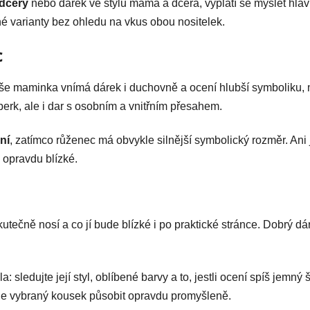
dcery
nebo dárek ve stylu máma a dcera, vyplatí se myslet hla
né varianty bez ohledu na vkus obou nositelek.
c
še maminka vnímá dárek i duchovně a ocení hlubší symboliku, 
erk, ale i dar s osobním a vnitřním přesahem.
ní
, zatímco růženec má obvykle silnější symbolický rozměr. An
 opravdu blízké.
tečně nosí a co jí bude blízké i po praktické stránce. Dobrý dá
la: sledujte její styl, oblíbené barvy a to, jestli ocení spíš jemn
e vybraný kousek působit opravdu promyšleně.