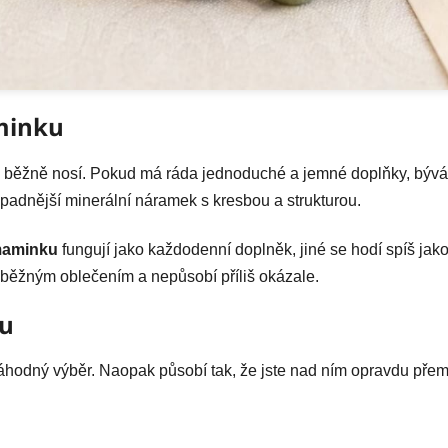
minku
a běžně nosí. Pokud má ráda jednoduché a jemné doplňky, bývá l
ápadnější minerální náramek s kresbou a strukturou.
maminku
fungují jako každodenní doplněk, jiné se hodí spíš jak
 běžným oblečením a nepůsobí příliš okázale.
lu
hodný výběr. Naopak působí tak, že jste nad ním opravdu přem