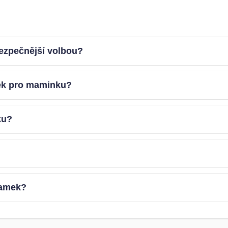
ezpečnější volbou?
mek pro maminku?
ku?
ramek?