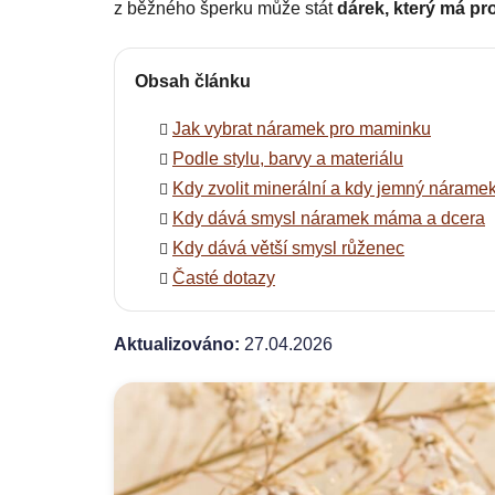
z běžného šperku může stát
dárek, který má pr
Obsah článku
Jak vybrat náramek pro maminku
Podle stylu, barvy a materiálu
Kdy zvolit minerální a kdy jemný nárame
Kdy dává smysl náramek máma a dcera
Kdy dává větší smysl růženec
Časté dotazy
Aktualizováno:
27.04.2026