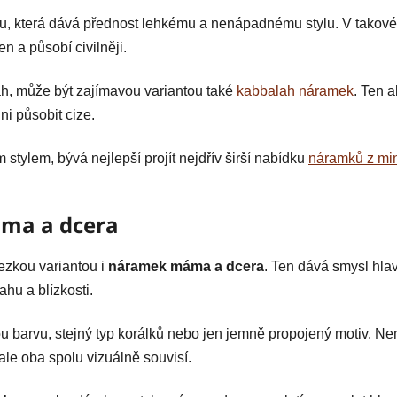
nu, která dává přednost lehkému a nenápadnému stylu. V takov
n a působí civilněji.
h, může být zajímavou variantou také
kabbalah náramek
. Ten a
i působit cize.
ím stylem, bývá nejlepší projít nejdřív širší nabídku
náramků z mi
ma a dcera
ezkou variantou i
náramek máma a dcera
. Ten dává smysl hla
ahu a blízkosti.
u barvu, stejný typ korálků nebo jen jemně propojený motiv. Ne
ale oba spolu vizuálně souvisí.