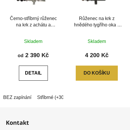
Černo-stříbrný růženec
Růženec na krk z
na krk z achátu a
hnědého tygřího oka a
hematitu
chirurgické oceli
Průměrné
Průměrné
Skladem
Skladem
hodnocení
hodnocení
produktu
produktu
2 390 Kč
4 200 Kč
od
je
je
5,0
0,0
DETAIL
DO KOŠÍKU
z
z
5
5
hvězdiček.
hvězdiček.
BEZ zapínání
Stříbrné (+30Kč)
Černé (+40Kč)
Zlaté (+
Z
á
Kontakt
p