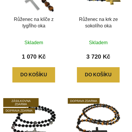
Růženec na klíče z
Růženec na krk ze
tygřího oka
sokolího oka
Průměrné
Skladem
Skladem
hodnocení
produktu
1 070 Kč
3 720 Kč
je
0,0
DO KOŠÍKU
DO KOŠÍKU
z
5
hvězdiček.
ZÁSILKOVNA
DOPRAVA ZDARMA
ZDARMA
DOPRAVA ZDARMA