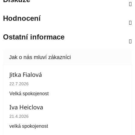
Hodnocení
Ostatní informace
Jitka Fialová
Hodnocení obchodu je 5 z 5 hvězdiček.
22.7.2026
Velká spokojenost
Iva Heiclova
Hodnocení obchodu je 5 z 5 hvězdiček.
21.4.2026
velká spokojenost