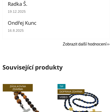
Radka Š.
Hodnocení obchodu je 5 z 5 hvězdiček.
19.12.2025
Ondřej Kunc
Hodnocení obchodu je 5 z 5 hvězdiček.
16.8.2025
Zobrazit další hodnocení
Související produkty
ZÁSILKOVNA
TIP
ZDARMA
DOPRAVA ZDARMA
VIDEO