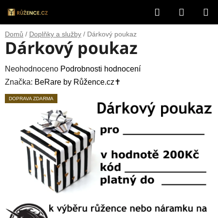
Přejít
Hledat
NÁKUP
na
obsah
KOŠÍK
Domů
/
Doplňky a služby
/
Dárkový poukaz
Dárkový poukaz
Průměrné
Neohodnoceno
Podrobnosti hodnocení
hodnocení
Značka:
BeRare by Růžence.cz✝️
produktu
DOPRAVA ZDARMA
je
0,0
z
5
hvězdiček.