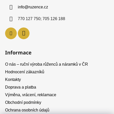
a
info
@
ruzence.cz
t
í
770 127 750; 705 126 188
Informace
O nás – ruční výroba růženců a náramků v ČR
Hodnocení zákazníků
Kontakty
Doprava a platba
Výměna, vrácení, reklamace
Obchodní podmínky
Ochrana osobních údajů